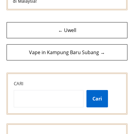
di Malaysia!
Navigasi
← Uwell
kiriman
Vape in Kampung Baru Subang →
CARI
Cari