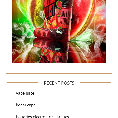
RECENT POSTS
vape juice
kedai vape
batteries electronic cigarettes