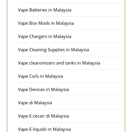
Vape Batteries in Malaysia
Vape Box Mods in Malaysia
Vape Chargers in Malaysia
Vape Cleaning Supplies in Malaysia
Vape clearomizers and tanks in Malaysia
Vape Coils in Malaysia
Vape Devices in Malaysia
Vape di Malaysia
Vape E-cecair di Malaysia
Vape E-liquids in Malaysia