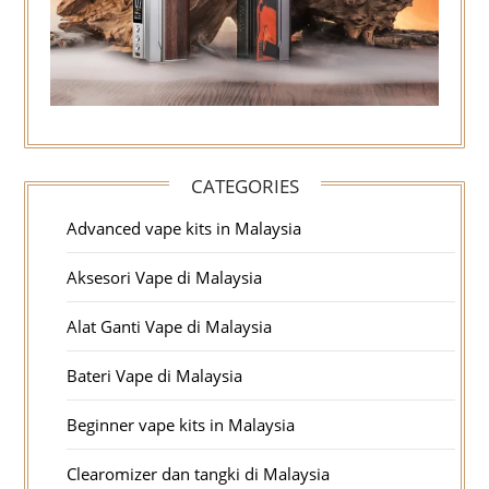
CATEGORIES
Advanced vape kits in Malaysia
Aksesori Vape di Malaysia
Alat Ganti Vape di Malaysia
Bateri Vape di Malaysia
Beginner vape kits in Malaysia
Clearomizer dan tangki di Malaysia