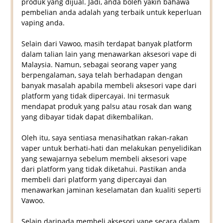
produk yang dijual. Jadi, anda boleh yakin bahawa
pembelian anda adalah yang terbaik untuk keperluan
vaping anda.
Selain dari Vawoo, masih terdapat banyak platform
dalam talian lain yang menawarkan aksesori vape di
Malaysia. Namun, sebagai seorang vaper yang
berpengalaman, saya telah berhadapan dengan
banyak masalah apabila membeli aksesori vape dari
platform yang tidak dipercayai. Ini termasuk
mendapat produk yang palsu atau rosak dan wang
yang dibayar tidak dapat dikembalikan.
Oleh itu, saya sentiasa menasihatkan rakan-rakan
vaper untuk berhati-hati dan melakukan penyelidikan
yang sewajarnya sebelum membeli aksesori vape
dari platform yang tidak diketahui. Pastikan anda
membeli dari platform yang dipercayai dan
menawarkan jaminan keselamatan dan kualiti seperti
Vawoo.
Selain daripada membeli aksesori vape secara dalam