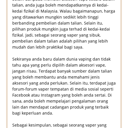
talian, anda juga boleh mendapatkannya di kedai-
kedai fizikal di Malaysia. Walau bagaimanapun, harga
yang ditawarkan mungkin sedikit lebih tinggi
berbanding pembelian dalam talian. Selain itu,
pilihan produk mungkin juga terhad di kedai-kedai
fizikal. Jadi, sebagai seorang vaper yang sibuk,
pembelian dalam talian adalah pilihan yang lebih
mudah dan lebih praktikal bagi saya.
Sekiranya anda baru dalam dunia vaping dan tidak
tahu apa yang perlu dipilih dalam aksesori vape,
jangan risau. Terdapat banyak sumber dalam talian
yang boleh membantu anda memahami jenis
aksesori yang anda perlukan. Selain itu, terdapat juga
forum-forum vaper tempatan di media sosial seperti
Facebook atau Instagram yang boleh anda sertai. Di
sana, anda boleh mempelajari pengalaman orang
lain dan mendapat cadangan produk yang terbaik
bagi keperluan anda.
Sebagai kesimpulan, sebagai seorang vaper yang