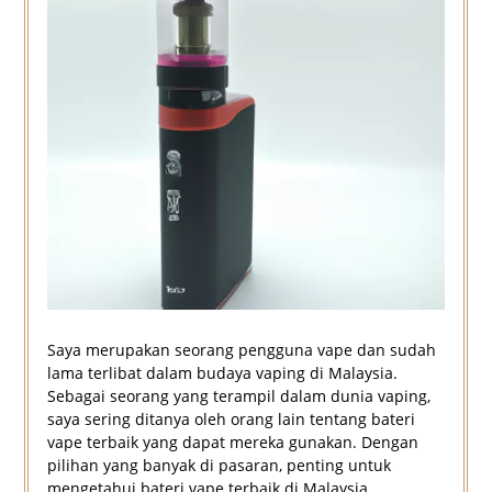
Saya merupakan seorang pengguna vape dan sudah
lama terlibat dalam budaya vaping di Malaysia.
Sebagai seorang yang terampil dalam dunia vaping,
saya sering ditanya oleh orang lain tentang bateri
vape terbaik yang dapat mereka gunakan. Dengan
pilihan yang banyak di pasaran, penting untuk
mengetahui bateri vape terbaik di Malaysia.