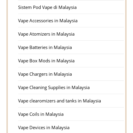
Sistem Pod Vape di Malaysia
Vape Accessories in Malaysia
Vape Atomizers in Malaysia
Vape Batteries in Malaysia
Vape Box Mods in Malaysia
Vape Chargers in Malaysia
Vape Cleaning Supplies in Malaysia
Vape clearomizers and tanks in Malaysia
Vape Coils in Malaysia
Vape Devices in Malaysia