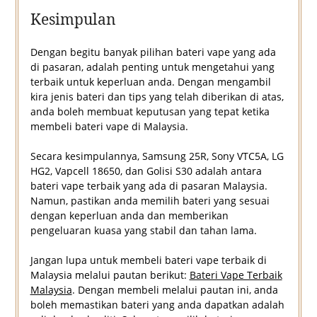
Kesimpulan
Dengan begitu banyak pilihan bateri vape yang ada
di pasaran, adalah penting untuk mengetahui yang
terbaik untuk keperluan anda. Dengan mengambil
kira jenis bateri dan tips yang telah diberikan di atas,
anda boleh membuat keputusan yang tepat ketika
membeli bateri vape di Malaysia.
Secara kesimpulannya, Samsung 25R, Sony VTC5A, LG
HG2, Vapcell 18650, dan Golisi S30 adalah antara
bateri vape terbaik yang ada di pasaran Malaysia.
Namun, pastikan anda memilih bateri yang sesuai
dengan keperluan anda dan memberikan
pengeluaran kuasa yang stabil dan tahan lama.
Jangan lupa untuk membeli bateri vape terbaik di
Malaysia melalui pautan berikut:
Bateri Vape Terbaik
Malaysia
. Dengan membeli melalui pautan ini, anda
boleh memastikan bateri yang anda dapatkan adalah