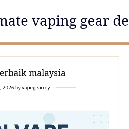
mate vaping gear de
terbaik malaysia
9, 2026
by
vapegearmy