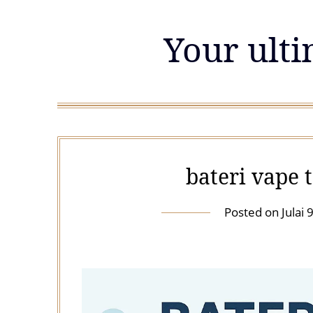
Skip
to
Your ulti
content
bateri vape 
Posted on
Julai 