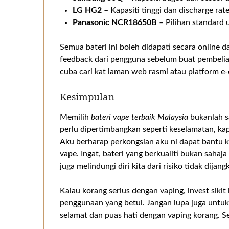
LG HG2
– Kapasiti tinggi dan discharge rate
Panasonic NCR18650B
– Pilihan standard u
Semua bateri ini boleh didapati secara online da
feedback dari pengguna sebelum buat pembelian
cuba cari kat laman web rasmi atau platform e
Kesimpulan
Memilih
bateri vape terbaik Malaysia
bukanlah s
perlu dipertimbangkan seperti keselamatan, kap
Aku berharap perkongsian aku ni dapat bantu ko
vape. Ingat, bateri yang berkualiti bukan saha
juga melindungi diri kita dari risiko tidak dijang
Kalau korang serius dengan vaping, invest sikit
penggunaan yang betul. Jangan lupa juga untuk 
selamat dan puas hati dengan vaping korang. S