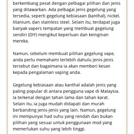
berkembang pesat dengan pelbagai pilihan dan jenis
yang ditawarkan. Ada pelbagai jenis gegelung yang
tersedia, seperti gegelung kebiasaan (kanthal), nickel,
titanium, dan stainless steel. Selain itu, terdapat juga
banyak vapers tempatan yang membuat gegelung
sendiri (DIY) mengikut keperluan dan keinginan
mereka.
Namun, sebelum membuat pilihan gegelung vape,
anda perlu memahami terlebih dahulu jenis-jenis
tersebut dan bagaimana ia akan memberi kesan
kepada pengalaman vaping anda.
Gegelung kebiasaan atau kanthal adalah jenis yang
paling popular di antara pengguna vape di Malaysia.
Ia terkenal dengan tahan lama dan tahan karat.
Selain itu, ia juga mudah didapati dan murah
berbanding jenis-jenis yang lain. Namun, gegelung
ini mempunyai had suhu yang rendah dan bukan
pilihan yang sesuai untuk penggunaan mod yang
memerlukan suhu yang lebih tinggi.