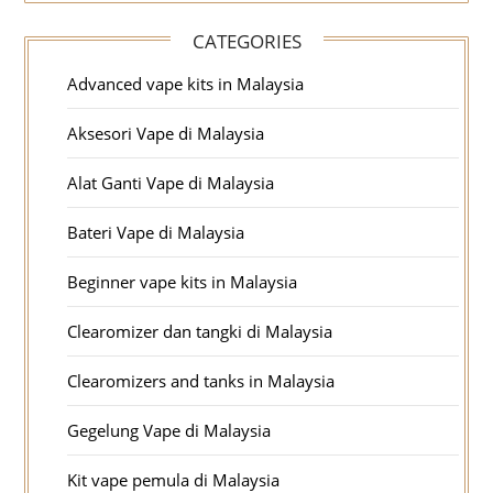
CATEGORIES
Advanced vape kits in Malaysia
Aksesori Vape di Malaysia
Alat Ganti Vape di Malaysia
Bateri Vape di Malaysia
Beginner vape kits in Malaysia
Clearomizer dan tangki di Malaysia
Clearomizers and tanks in Malaysia
Gegelung Vape di Malaysia
Kit vape pemula di Malaysia