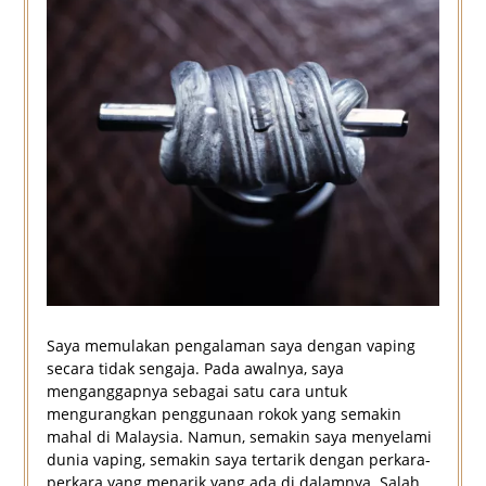
Saya memulakan pengalaman saya dengan vaping
secara tidak sengaja. Pada awalnya, saya
menganggapnya sebagai satu cara untuk
mengurangkan penggunaan rokok yang semakin
mahal di Malaysia. Namun, semakin saya menyelami
dunia vaping, semakin saya tertarik dengan perkara-
perkara yang menarik yang ada di dalamnya. Salah