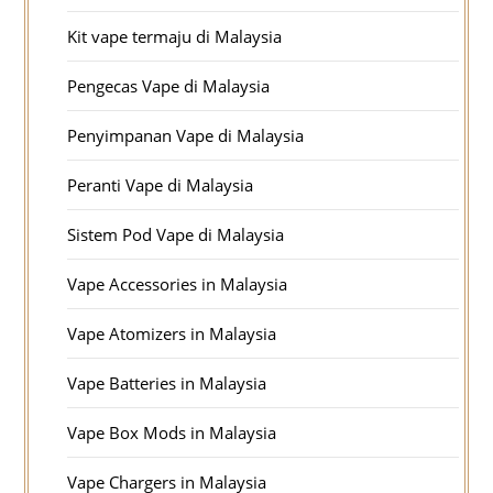
Kit vape termaju di Malaysia
Pengecas Vape di Malaysia
Penyimpanan Vape di Malaysia
Peranti Vape di Malaysia
Sistem Pod Vape di Malaysia
Vape Accessories in Malaysia
Vape Atomizers in Malaysia
Vape Batteries in Malaysia
Vape Box Mods in Malaysia
Vape Chargers in Malaysia