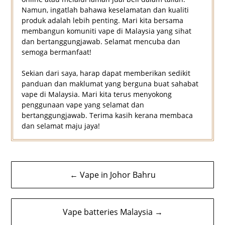
Namun, ingatlah bahawa keselamatan dan kualiti
produk adalah lebih penting. Mari kita bersama
membangun komuniti vape di Malaysia yang sihat
dan bertanggungjawab. Selamat mencuba dan
semoga bermanfaat!
Sekian dari saya, harap dapat memberikan sedikit
panduan dan maklumat yang berguna buat sahabat
vape di Malaysia. Mari kita terus menyokong
penggunaan vape yang selamat dan
bertanggungjawab. Terima kasih kerana membaca
dan selamat maju jaya!
Navigasi
← Vape in Johor Bahru
kiriman
Vape batteries Malaysia →