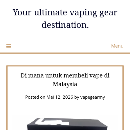
Skip
Your ultimate vaping gear
to
content
destination.
Menu
Di mana untuk membeli vape di
Malaysia
Posted on
Mei 12, 2026
by
vapegearmy