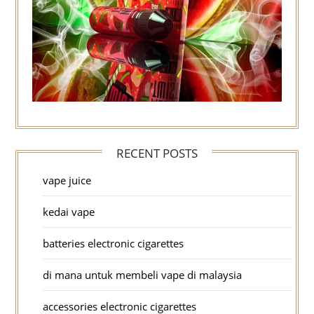
RECENT POSTS
vape juice
kedai vape
batteries electronic cigarettes
di mana untuk membeli vape di malaysia
accessories electronic cigarettes