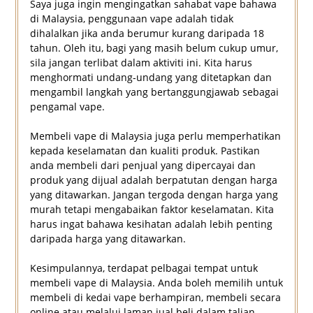
Saya juga ingin mengingatkan sahabat vape bahawa
di Malaysia, penggunaan vape adalah tidak
dihalalkan jika anda berumur kurang daripada 18
tahun. Oleh itu, bagi yang masih belum cukup umur,
sila jangan terlibat dalam aktiviti ini. Kita harus
menghormati undang-undang yang ditetapkan dan
mengambil langkah yang bertanggungjawab sebagai
pengamal vape.
Membeli vape di Malaysia juga perlu memperhatikan
kepada keselamatan dan kualiti produk. Pastikan
anda membeli dari penjual yang dipercayai dan
produk yang dijual adalah berpatutan dengan harga
yang ditawarkan. Jangan tergoda dengan harga yang
murah tetapi mengabaikan faktor keselamatan. Kita
harus ingat bahawa kesihatan adalah lebih penting
daripada harga yang ditawarkan.
Kesimpulannya, terdapat pelbagai tempat untuk
membeli vape di Malaysia. Anda boleh memilih untuk
membeli di kedai vape berhampiran, membeli secara
online atau melalui laman jual beli dalam talian.