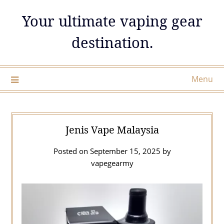
Skip
Your ultimate vaping gear
to
content
destination.
Menu
Jenis Vape Malaysia
Posted on
September 15, 2025
by
vapegearmy