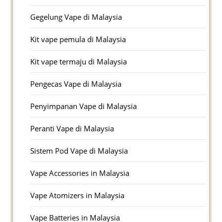
Gegelung Vape di Malaysia
Kit vape pemula di Malaysia
Kit vape termaju di Malaysia
Pengecas Vape di Malaysia
Penyimpanan Vape di Malaysia
Peranti Vape di Malaysia
Sistem Pod Vape di Malaysia
Vape Accessories in Malaysia
Vape Atomizers in Malaysia
Vape Batteries in Malaysia