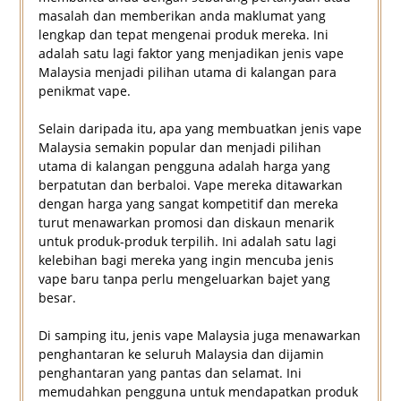
masalah dan memberikan anda maklumat yang
lengkap dan tepat mengenai produk mereka. Ini
adalah satu lagi faktor yang menjadikan jenis vape
Malaysia menjadi pilihan utama di kalangan para
penikmat vape.
Selain daripada itu, apa yang membuatkan jenis vape
Malaysia semakin popular dan menjadi pilihan
utama di kalangan pengguna adalah harga yang
berpatutan dan berbaloi. Vape mereka ditawarkan
dengan harga yang sangat kompetitif dan mereka
turut menawarkan promosi dan diskaun menarik
untuk produk-produk terpilih. Ini adalah satu lagi
kelebihan bagi mereka yang ingin mencuba jenis
vape baru tanpa perlu mengeluarkan bajet yang
besar.
Di samping itu, jenis vape Malaysia juga menawarkan
penghantaran ke seluruh Malaysia dan dijamin
penghantaran yang pantas dan selamat. Ini
memudahkan pengguna untuk mendapatkan produk