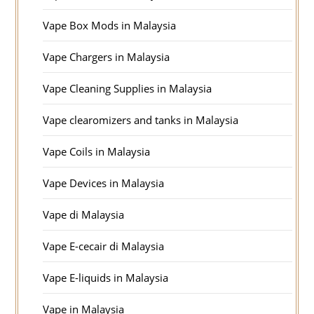
Vape Box Mods in Malaysia
Vape Chargers in Malaysia
Vape Cleaning Supplies in Malaysia
Vape clearomizers and tanks in Malaysia
Vape Coils in Malaysia
Vape Devices in Malaysia
Vape di Malaysia
Vape E-cecair di Malaysia
Vape E-liquids in Malaysia
Vape in Malaysia