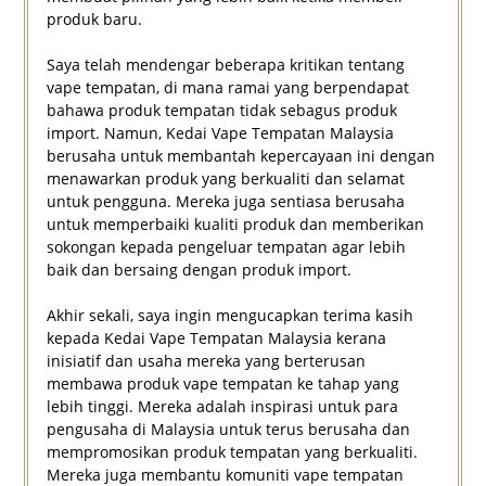
produk baru.
Saya telah mendengar beberapa kritikan tentang
vape tempatan, di mana ramai yang berpendapat
bahawa produk tempatan tidak sebagus produk
import. Namun, Kedai Vape Tempatan Malaysia
berusaha untuk membantah kepercayaan ini dengan
menawarkan produk yang berkualiti dan selamat
untuk pengguna. Mereka juga sentiasa berusaha
untuk memperbaiki kualiti produk dan memberikan
sokongan kepada pengeluar tempatan agar lebih
baik dan bersaing dengan produk import.
Akhir sekali, saya ingin mengucapkan terima kasih
kepada Kedai Vape Tempatan Malaysia kerana
inisiatif dan usaha mereka yang berterusan
membawa produk vape tempatan ke tahap yang
lebih tinggi. Mereka adalah inspirasi untuk para
pengusaha di Malaysia untuk terus berusaha dan
mempromosikan produk tempatan yang berkualiti.
Mereka juga membantu komuniti vape tempatan