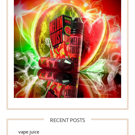
RECENT POSTS
vape juice