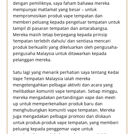
dengan pemiliknya, saya faham bahawa mereka
mempunyai matlamat yang besar – untuk
mempromosikan produk vape tempatan dan
memberi peluang kepada pengeluar tempatan untuk
tampil di pasaran tempatan dan antarabangsa.
Mereka masih tetap berpegang kepada prinsip
‘tempatan terlebih dahulu’ dan sentiasa mencari
produk berkualiti yang dikeluarkan oleh pengusaha-
pengusaha Malaysia untuk ditawarkan kepada
pelanggan mereka.
Satu lagi yang menarik perhatian saya tentang Kedai
Vape Tempatan Malaysia ialah mereka
mengetengahkan pelbagai aktiviti dan acara yang
melibatkan komuniti vape tempatan. Setiap minggu,
mereka mengadakan pertandingan vape dan meet-
up untuk memperkenalkan produk baru dan
menghubungkan komuniti vape tempatan. Mereka
juga mengadakan pelbagai promosi dan diskaun
untuk produk-produk vape tempatan, yang memberi
peluang kepada penggemar vape untuk