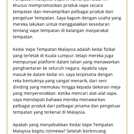
khusus mempromosikan produk vape secara
tempatan dan menampilkan pelbagai produk dari
pengeluar tempatan. Saya kagum dengan usaha yang
mereka lakukan untuk menggalakkan kesedaran
tentang vape tempatan di kalangan masyarakat
tempatan.
Kedai Vape Tempatan Malaysia adalah kedai fizikal
yang terletak di Kuala Lumpur, tetapi mereka juga
mempunyai platform dalam talian yang menawarkan
penghantaran ke seluruh negara. Apabila saya
masuk ke dalam kedai ini, saya terpesona dengan
reka bentuknya yang sangat menarik, dari seni
dinding yang memukau hingga kepada dekorasi meja
yang menyeronokkan. Ketika mencari alat-alat vape,
saya mendapati bahawa mereka menawarkan
pelbagai produk dari pelbagai jenama dan pengeluar
tempatan yang terkenal di Malaysia.
Apakah yang menyebabkan Kedai Vape Tempatan
Malaysia begitu istimewa? Setelah berbincang