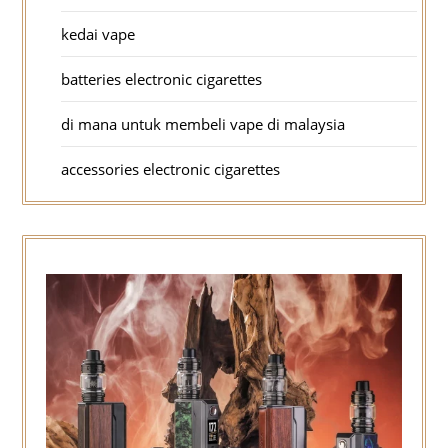
kedai vape
batteries electronic cigarettes
di mana untuk membeli vape di malaysia
accessories electronic cigarettes