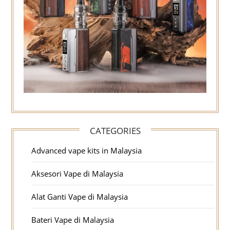
CATEGORIES
Advanced vape kits in Malaysia
Aksesori Vape di Malaysia
Alat Ganti Vape di Malaysia
Bateri Vape di Malaysia