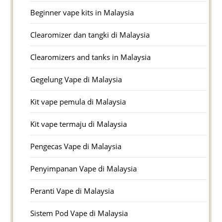
Beginner vape kits in Malaysia
Clearomizer dan tangki di Malaysia
Clearomizers and tanks in Malaysia
Gegelung Vape di Malaysia
Kit vape pemula di Malaysia
Kit vape termaju di Malaysia
Pengecas Vape di Malaysia
Penyimpanan Vape di Malaysia
Peranti Vape di Malaysia
Sistem Pod Vape di Malaysia