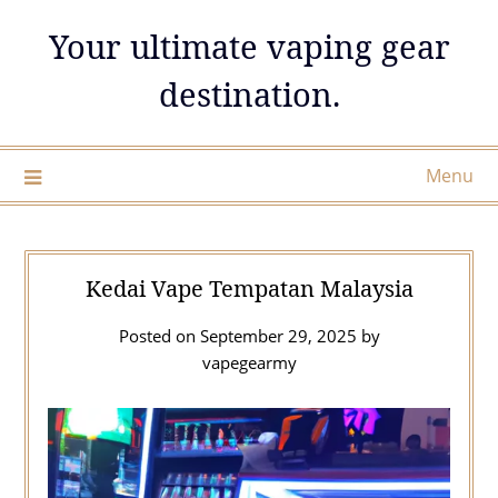
Skip
Your ultimate vaping gear
to
content
destination.
Menu
Kedai Vape Tempatan Malaysia
Posted on
September 29, 2025
by
vapegearmy