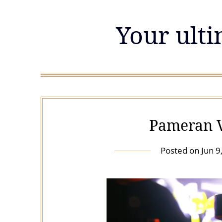
Skip
to
Your ulti
content
Pameran V
Posted on
Jun 9