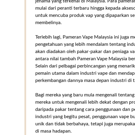
jenama yang terkenal di Malaysia. Para pamera
mulai dari peranti terbaru hingga kepada aksesori
untuk mencuba produk vap yang dipaparkan s
membelinya.
Terlebih lagi, Pameran Vape Malaysia ini jug
pengetahuan yang lebih mendalam tentang indu
akan diadakan oleh pakar-pakar dan peniaga va
antara nilai tambah Pameran Vape Malaysia be
Selain dari pelbagai perbincangan yang menari
pemain utama dalam industri vape dan mendapat
perkembangan dannya masa depan industri di ta
Bagi mereka yang baru mula mengenali tentang
mereka untuk mengenali lebih dekat dengan p
daripada pakar tentang cara penggunaan dan 
industri yang begitu pesat, penggunaan vape 
unik dan tidak berbahaya, tetapi juga merupak
di masa hadapan.