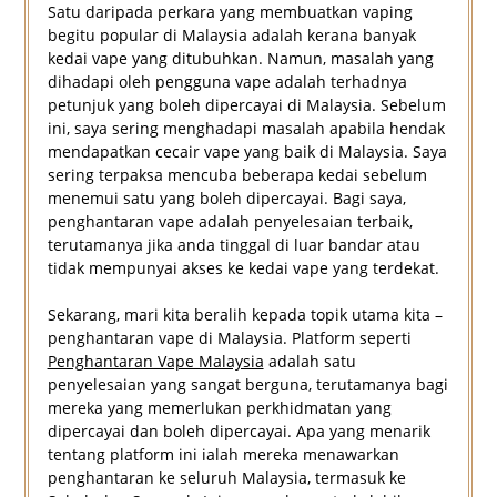
Satu daripada perkara yang membuatkan vaping
begitu popular di Malaysia adalah kerana banyak
kedai vape yang ditubuhkan. Namun, masalah yang
dihadapi oleh pengguna vape adalah terhadnya
petunjuk yang boleh dipercayai di Malaysia. Sebelum
ini, saya sering menghadapi masalah apabila hendak
mendapatkan cecair vape yang baik di Malaysia. Saya
sering terpaksa mencuba beberapa kedai sebelum
menemui satu yang boleh dipercayai. Bagi saya,
penghantaran vape adalah penyelesaian terbaik,
terutamanya jika anda tinggal di luar bandar atau
tidak mempunyai akses ke kedai vape yang terdekat.
Sekarang, mari kita beralih kepada topik utama kita –
penghantaran vape di Malaysia. Platform seperti
Penghantaran Vape Malaysia
adalah satu
penyelesaian yang sangat berguna, terutamanya bagi
mereka yang memerlukan perkhidmatan yang
dipercayai dan boleh dipercayai. Apa yang menarik
tentang platform ini ialah mereka menawarkan
penghantaran ke seluruh Malaysia, termasuk ke