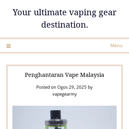
Skip
Your ultimate vaping gear
to
content
destination.
Menu
Penghantaran Vape Malaysia
Posted on
Ogos 29, 2025
by
vapegearmy