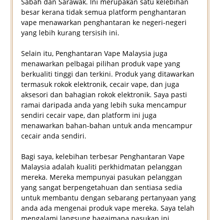
Sabah dan Sarawak. Ini merupakan satu kelebihan
besar kerana tidak semua platform penghantaran
vape menawarkan penghantaran ke negeri-negeri
yang lebih kurang tersisih ini.
Selain itu, Penghantaran Vape Malaysia juga
menawarkan pelbagai pilihan produk vape yang
berkualiti tinggi dan terkini. Produk yang ditawarkan
termasuk rokok elektronik, cecair vape, dan juga
aksesori dan bahagian rokok elektronik. Saya pasti
ramai daripada anda yang lebih suka mencampur
sendiri cecair vape, dan platform ini juga
menawarkan bahan-bahan untuk anda mencampur
cecair anda sendiri.
Bagi saya, kelebihan terbesar Penghantaran Vape
Malaysia adalah kualiti perkhidmatan pelanggan
mereka. Mereka mempunyai pasukan pelanggan
yang sangat berpengetahuan dan sentiasa sedia
untuk membantu dengan sebarang pertanyaan yang
anda ada mengenai produk vape mereka. Saya telah
mengalami langsung bagaimana pasukan ini