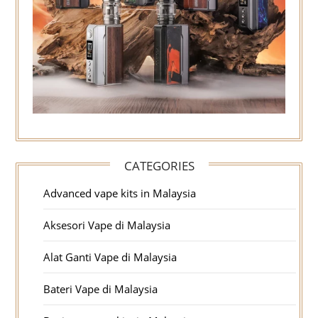
CATEGORIES
Advanced vape kits in Malaysia
Aksesori Vape di Malaysia
Alat Ganti Vape di Malaysia
Bateri Vape di Malaysia