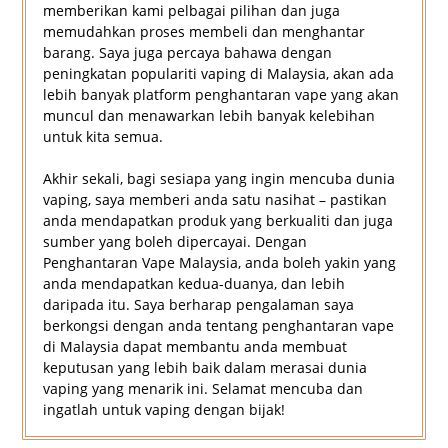
memberikan kami pelbagai pilihan dan juga
memudahkan proses membeli dan menghantar
barang. Saya juga percaya bahawa dengan
peningkatan populariti vaping di Malaysia, akan ada
lebih banyak platform penghantaran vape yang akan
muncul dan menawarkan lebih banyak kelebihan
untuk kita semua.
Akhir sekali, bagi sesiapa yang ingin mencuba dunia
vaping, saya memberi anda satu nasihat – pastikan
anda mendapatkan produk yang berkualiti dan juga
sumber yang boleh dipercayai. Dengan
Penghantaran Vape Malaysia, anda boleh yakin yang
anda mendapatkan kedua-duanya, dan lebih
daripada itu. Saya berharap pengalaman saya
berkongsi dengan anda tentang penghantaran vape
di Malaysia dapat membantu anda membuat
keputusan yang lebih baik dalam merasai dunia
vaping yang menarik ini. Selamat mencuba dan
ingatlah untuk vaping dengan bijak!