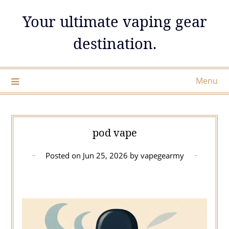
Skip
Your ultimate vaping gear
to
content
destination.
Menu
pod vape
Posted on
Jun 25, 2026
by
vapegearmy