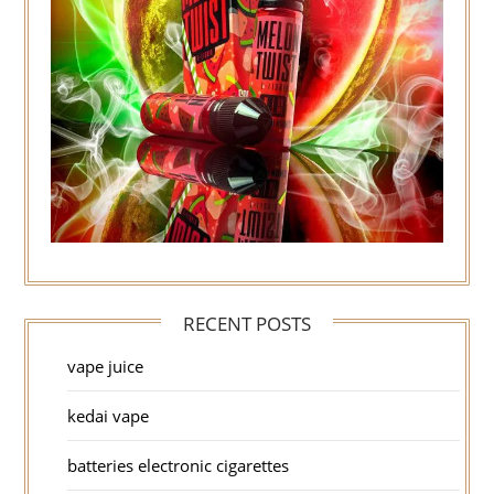
RECENT POSTS
vape juice
kedai vape
batteries electronic cigarettes