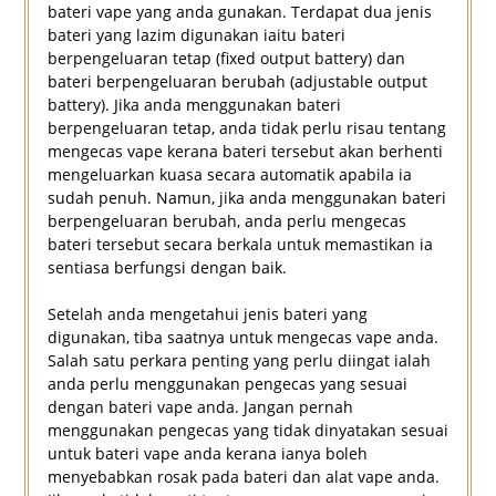
bateri vape yang anda gunakan. Terdapat dua jenis
bateri yang lazim digunakan iaitu bateri
berpengeluaran tetap (fixed output battery) dan
bateri berpengeluaran berubah (adjustable output
battery). Jika anda menggunakan bateri
berpengeluaran tetap, anda tidak perlu risau tentang
mengecas vape kerana bateri tersebut akan berhenti
mengeluarkan kuasa secara automatik apabila ia
sudah penuh. Namun, jika anda menggunakan bateri
berpengeluaran berubah, anda perlu mengecas
bateri tersebut secara berkala untuk memastikan ia
sentiasa berfungsi dengan baik.
Setelah anda mengetahui jenis bateri yang
digunakan, tiba saatnya untuk mengecas vape anda.
Salah satu perkara penting yang perlu diingat ialah
anda perlu menggunakan pengecas yang sesuai
dengan bateri vape anda. Jangan pernah
menggunakan pengecas yang tidak dinyatakan sesuai
untuk bateri vape anda kerana ianya boleh
menyebabkan rosak pada bateri dan alat vape anda.