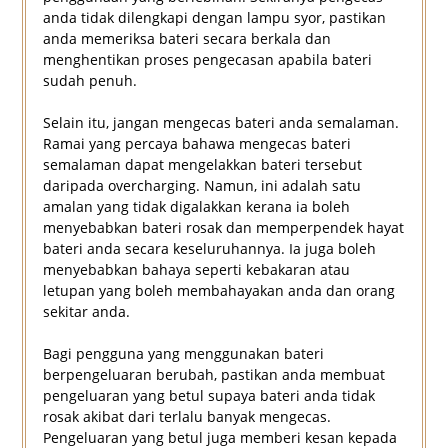
anda tidak dilengkapi dengan lampu syor, pastikan
anda memeriksa bateri secara berkala dan
menghentikan proses pengecasan apabila bateri
sudah penuh.
Selain itu, jangan mengecas bateri anda semalaman.
Ramai yang percaya bahawa mengecas bateri
semalaman dapat mengelakkan bateri tersebut
daripada overcharging. Namun, ini adalah satu
amalan yang tidak digalakkan kerana ia boleh
menyebabkan bateri rosak dan memperpendek hayat
bateri anda secara keseluruhannya. Ia juga boleh
menyebabkan bahaya seperti kebakaran atau
letupan yang boleh membahayakan anda dan orang
sekitar anda.
Bagi pengguna yang menggunakan bateri
berpengeluaran berubah, pastikan anda membuat
pengeluaran yang betul supaya bateri anda tidak
rosak akibat dari terlalu banyak mengecas.
Pengeluaran yang betul juga memberi kesan kepada