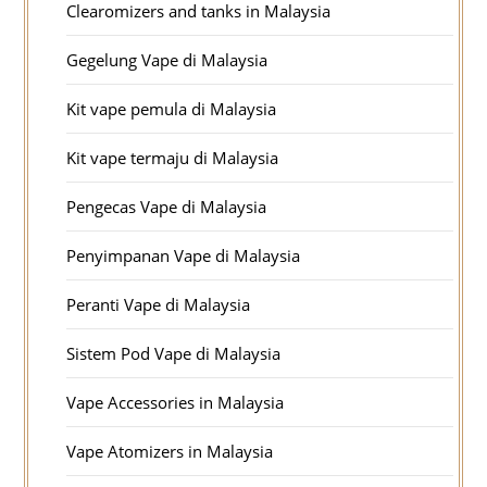
Clearomizers and tanks in Malaysia
Gegelung Vape di Malaysia
Kit vape pemula di Malaysia
Kit vape termaju di Malaysia
Pengecas Vape di Malaysia
Penyimpanan Vape di Malaysia
Peranti Vape di Malaysia
Sistem Pod Vape di Malaysia
Vape Accessories in Malaysia
Vape Atomizers in Malaysia