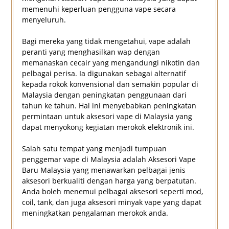
memenuhi keperluan pengguna vape secara
menyeluruh.
Bagi mereka yang tidak mengetahui, vape adalah
peranti yang menghasilkan wap dengan
memanaskan cecair yang mengandungi nikotin dan
pelbagai perisa. Ia digunakan sebagai alternatif
kepada rokok konvensional dan semakin popular di
Malaysia dengan peningkatan penggunaan dari
tahun ke tahun. Hal ini menyebabkan peningkatan
permintaan untuk aksesori vape di Malaysia yang
dapat menyokong kegiatan merokok elektronik ini.
Salah satu tempat yang menjadi tumpuan
penggemar vape di Malaysia adalah Aksesori Vape
Baru Malaysia yang menawarkan pelbagai jenis
aksesori berkualiti dengan harga yang berpatutan.
Anda boleh menemui pelbagai aksesori seperti mod,
coil, tank, dan juga aksesori minyak vape yang dapat
meningkatkan pengalaman merokok anda.