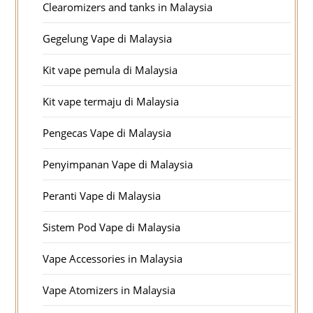
Clearomizers and tanks in Malaysia
Gegelung Vape di Malaysia
Kit vape pemula di Malaysia
Kit vape termaju di Malaysia
Pengecas Vape di Malaysia
Penyimpanan Vape di Malaysia
Peranti Vape di Malaysia
Sistem Pod Vape di Malaysia
Vape Accessories in Malaysia
Vape Atomizers in Malaysia