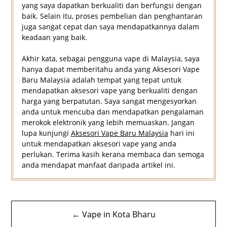
yang saya dapatkan berkualiti dan berfungsi dengan
baik. Selain itu, proses pembelian dan penghantaran
juga sangat cepat dan saya mendapatkannya dalam
keadaan yang baik.
Akhir kata, sebagai pengguna vape di Malaysia, saya
hanya dapat memberitahu anda yang Aksesori Vape
Baru Malaysia adalah tempat yang tepat untuk
mendapatkan aksesori vape yang berkualiti dengan
harga yang berpatutan. Saya sangat mengesyorkan
anda untuk mencuba dan mendapatkan pengalaman
merokok elektronik yang lebih memuaskan. Jangan
lupa kunjungi
Aksesori Vape Baru Malaysia
hari ini
untuk mendapatkan aksesori vape yang anda
perlukan. Terima kasih kerana membaca dan semoga
anda mendapat manfaat daripada artikel ini.
Navigasi
← Vape in Kota Bharu
kiriman