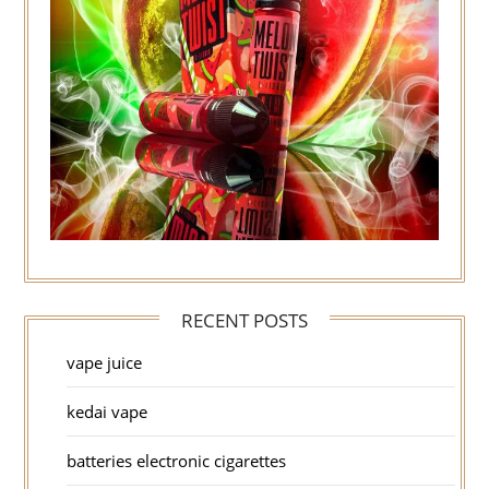
RECENT POSTS
vape juice
kedai vape
batteries electronic cigarettes