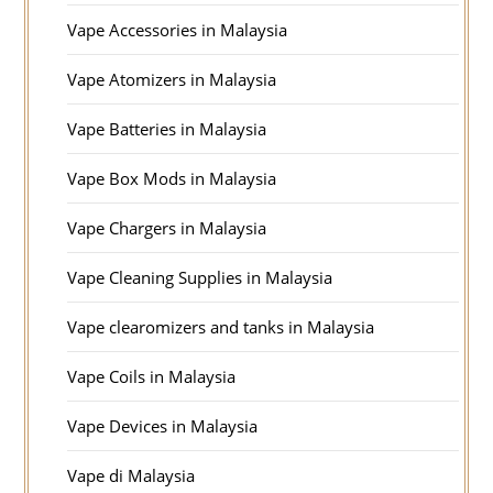
Vape Accessories in Malaysia
Vape Atomizers in Malaysia
Vape Batteries in Malaysia
Vape Box Mods in Malaysia
Vape Chargers in Malaysia
Vape Cleaning Supplies in Malaysia
Vape clearomizers and tanks in Malaysia
Vape Coils in Malaysia
Vape Devices in Malaysia
Vape di Malaysia