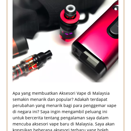
Apa yang membuatkan Aksesori Vape di Malaysia
semakin menarik dan popular? Adakah terdapat
perubahan yang menarik bagi para penggemar vape
di negara ini? Saya ingin mengambil peluang ini
untuk bercerita tentang pengalaman saya dalam
mencuba aksesori vape baru di Malaysia. Saya akan
kongsikan beberapa aksesori terbaru yang boleh