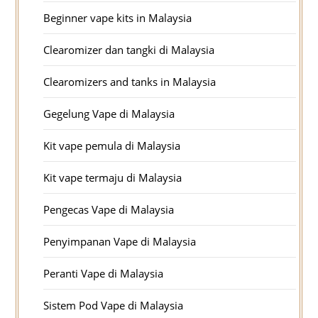
Beginner vape kits in Malaysia
Clearomizer dan tangki di Malaysia
Clearomizers and tanks in Malaysia
Gegelung Vape di Malaysia
Kit vape pemula di Malaysia
Kit vape termaju di Malaysia
Pengecas Vape di Malaysia
Penyimpanan Vape di Malaysia
Peranti Vape di Malaysia
Sistem Pod Vape di Malaysia