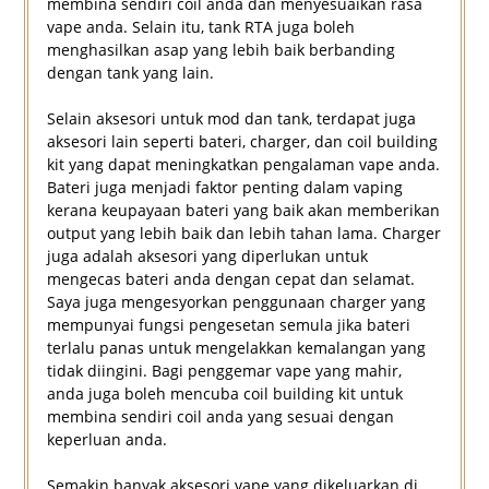
membina sendiri coil anda dan menyesuaikan rasa
vape anda. Selain itu, tank RTA juga boleh
menghasilkan asap yang lebih baik berbanding
dengan tank yang lain.
Selain aksesori untuk mod dan tank, terdapat juga
aksesori lain seperti bateri, charger, dan coil building
kit yang dapat meningkatkan pengalaman vape anda.
Bateri juga menjadi faktor penting dalam vaping
kerana keupayaan bateri yang baik akan memberikan
output yang lebih baik dan lebih tahan lama. Charger
juga adalah aksesori yang diperlukan untuk
mengecas bateri anda dengan cepat dan selamat.
Saya juga mengesyorkan penggunaan charger yang
mempunyai fungsi pengesetan semula jika bateri
terlalu panas untuk mengelakkan kemalangan yang
tidak diingini. Bagi penggemar vape yang mahir,
anda juga boleh mencuba coil building kit untuk
membina sendiri coil anda yang sesuai dengan
keperluan anda.
Semakin banyak aksesori vape yang dikeluarkan di