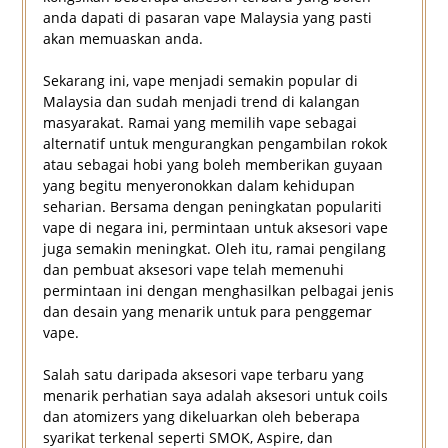
anda dapati di pasaran vape Malaysia yang pasti
akan memuaskan anda.
Sekarang ini, vape menjadi semakin popular di
Malaysia dan sudah menjadi trend di kalangan
masyarakat. Ramai yang memilih vape sebagai
alternatif untuk mengurangkan pengambilan rokok
atau sebagai hobi yang boleh memberikan guyaan
yang begitu menyeronokkan dalam kehidupan
seharian. Bersama dengan peningkatan populariti
vape di negara ini, permintaan untuk aksesori vape
juga semakin meningkat. Oleh itu, ramai pengilang
dan pembuat aksesori vape telah memenuhi
permintaan ini dengan menghasilkan pelbagai jenis
dan desain yang menarik untuk para penggemar
vape.
Salah satu daripada aksesori vape terbaru yang
menarik perhatian saya adalah aksesori untuk coils
dan atomizers yang dikeluarkan oleh beberapa
syarikat terkenal seperti SMOK, Aspire, dan