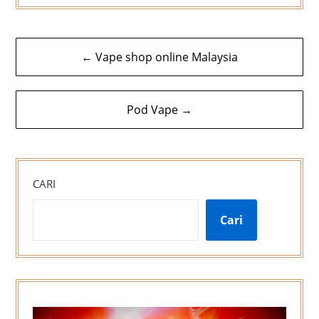
Navigasi
← Vape shop online Malaysia
kiriman
Pod Vape →
CARI
Cari