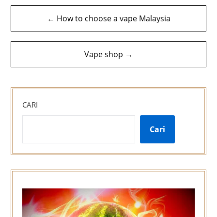
Navigasi
← How to choose a vape Malaysia
kiriman
Vape shop →
CARI
Cari