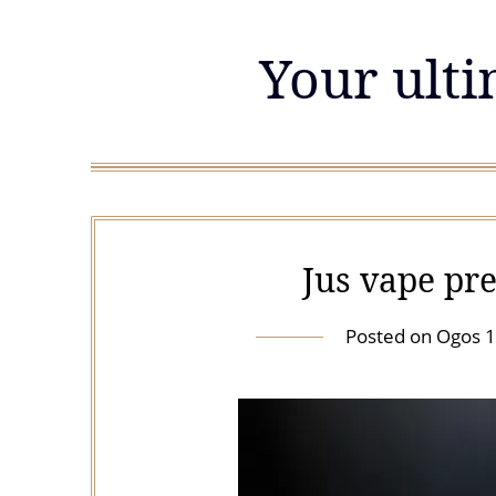
Skip
to
Your ulti
content
Jus vape pr
Posted on
Ogos 1