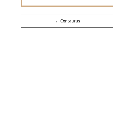
Navigasi
← Centaurus
kiriman