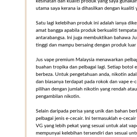
kesihatan dan kualiti produk yang saya gunakan
utama saya kerana ia dihasilkan dengan kualiti
Satu lagi kelebihan produk ini adalah ianya dik
amat bangga apabila produk berkualiti tempata
antarabangsa. Ini juga membuktikan bahawa J
tinggi dan mampu bersaing dengan produk luar
Jus vape premium Malaysia menawarkan pelbaga
buahan tropika dan pelbagai lagi. Setiap botol e
berbeza. Untuk pengetahuan anda, nikotin ada
dan biasanya terdapat pada rokok dan vape e
pilihan dengan jumlah nikotin yang rendah ata
pengambilan nikotin.
Selain daripada perisa yang unik dan bahan be
pelbagai jenis e-cecair. Ini termasuklah e-cecai
VG yang lebih pekat yang sesuai untuk alat vap
mempunyai kelebihan tersendiri dan sesuai un