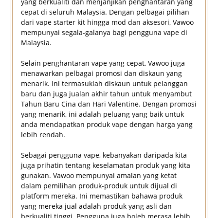
yang berkualiti dan menjanjikan penghantaran yang
cepat di seluruh Malaysia. Dengan pelbagai pilihan
dari vape starter kit hingga mod dan aksesori, Vawoo
mempunyai segala-galanya bagi pengguna vape di
Malaysia.
Selain penghantaran vape yang cepat, Vawoo juga
menawarkan pelbagai promosi dan diskaun yang
menarik. Ini termasuklah diskaun untuk pelanggan
baru dan juga jualan akhir tahun untuk menyambut
Tahun Baru Cina dan Hari Valentine. Dengan promosi
yang menarik, ini adalah peluang yang baik untuk
anda mendapatkan produk vape dengan harga yang
lebih rendah.
Sebagai pengguna vape, kebanyakan daripada kita
juga prihatin tentang keselamatan produk yang kita
gunakan. Vawoo mempunyai amalan yang ketat
dalam pemilihan produk-produk untuk dijual di
platform mereka. Ini memastikan bahawa produk
yang mereka jual adalah produk yang asli dan
berkualiti tinggi. Pengguna juga boleh merasa lebih