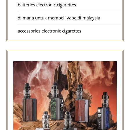
batteries electronic cigarettes
di mana untuk membeli vape di malaysia
accessories electronic cigarettes