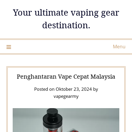
Skip
Your ultimate vaping gear
to
content
destination.
Menu
Penghantaran Vape Cepat Malaysia
Posted on
Oktober 23, 2024
by
vapegearmy