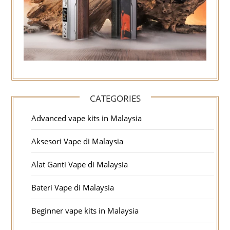
CATEGORIES
Advanced vape kits in Malaysia
Aksesori Vape di Malaysia
Alat Ganti Vape di Malaysia
Bateri Vape di Malaysia
Beginner vape kits in Malaysia