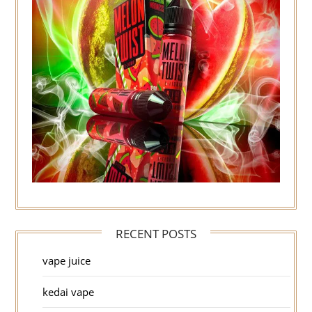
RECENT POSTS
vape juice
kedai vape