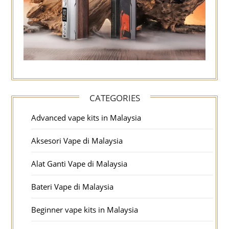
CATEGORIES
Advanced vape kits in Malaysia
Aksesori Vape di Malaysia
Alat Ganti Vape di Malaysia
Bateri Vape di Malaysia
Beginner vape kits in Malaysia